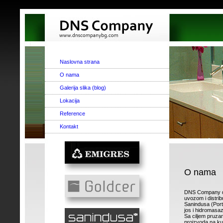
Naslovna strana
O nama
Galerija slika (blog)
Lokacija
Reference
Kontakt
O nama
DNS Company d.o
uvozom i distrib
Sanindusa (Port
jos i hidromasazn
Sa ciljem pruza
proizvoda na k