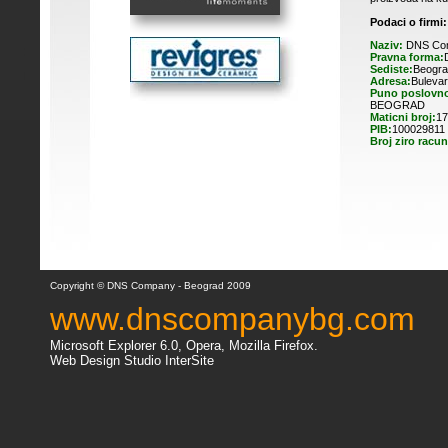
Podaci o firmi:
Naziv:
DNS Co
Pravna forma:
Sediste:
Beogra
Adresa:
Bulevar
Puno poslovno
BEOGRAD
Maticni broj:
17
PIB:
100029811
Broj ziro racun
Copyright © DNS Company - Beograd 2009
www.dnscompanybg.com
Microsoft Explorer 6.0, Opera, Mozilla Firefox.
Web Design Studio InterSite